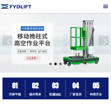

01
02
03
04
05
升降平稳
操作简单
防漏油缸
厂家直供
种类齐全