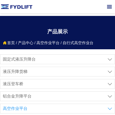

产品展示
首页
/
产品中心
/
高空作业平台
/
自行式高空作业台

固定式液压升降台

液压升降货梯

液压登车桥

铝合金升降平台

高空作业平台
