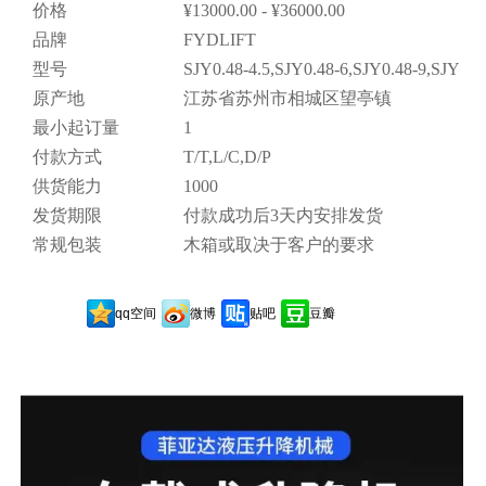
价格
¥13000.00 - ¥36000.00
品牌
FYDLIFT
型号
SJY0.48-4.5,SJY0.48-6,SJY0.48-9,SJY0.4
原产地
江苏省苏州市相城区望亭镇
最小起订量
1
付款方式
T/T,L/C,D/P
供货能力
1000
发货期限
付款成功后3天内安排发货
常规包装
木箱或取决于客户的要求
qq空间
微博
贴吧
豆瓣