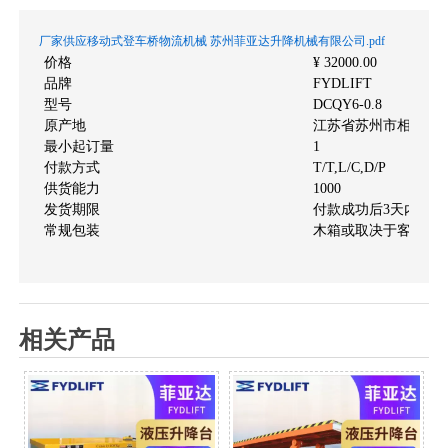
厂家供应移动式登车桥物流机械 苏州菲亚达升降机械有限公司.pdf
价格
¥ 32000.00
品牌
FYDLIFT
型号
DCQY6-0.8
原产地
江苏省苏州市相城区
最小起订量
1
付款方式
T/T,L/C,D/P
供货能力
1000
发货期限
付款成功后3天内安排
常规包装
木箱或取决于客户的
相关产品