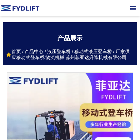

产品展示
首页
/
产品中心
/
液压登车桥
/
移动式液压登车桥
/
厂家供

应移动式登车桥/物流机械 苏州菲亚达升降机械有限公司