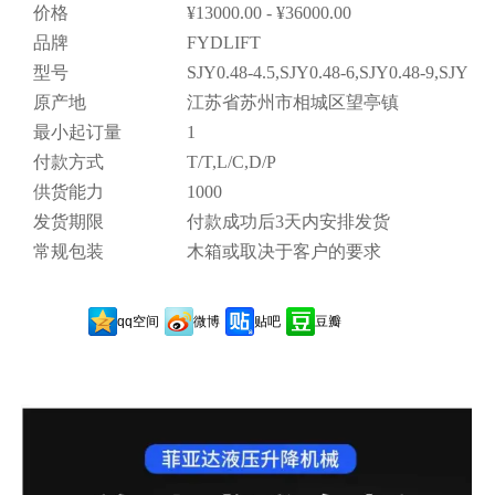
价格
¥13000.00 - ¥36000.00
品牌
FYDLIFT
型号
SJY0.48-4.5,SJY0.48-6,SJY0.48-9,SJY0.4
原产地
江苏省苏州市相城区望亭镇
最小起订量
1
付款方式
T/T,L/C,D/P
供货能力
1000
发货期限
付款成功后3天内安排发货
常规包装
木箱或取决于客户的要求
qq空间
微博
贴吧
豆瓣