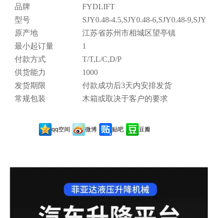
品牌
FYDLIFT
型号
SJY0.48-4.5,SJY0.48-6,SJY0.48-9,SJY0.4
原产地
江苏省苏州市相城区望亭镇
最小起订量
1
付款方式
T/T,L/C,D/P
供货能力
1000
发货期限
付款成功后3天内安排发货
常规包装
木箱或取决于客户的要求
qq空间
微博
贴吧
豆瓣